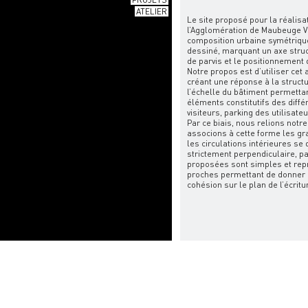
ATELIER
Le site proposé pour la réalisat
l’Agglomération de Maubeuge V
composition urbaine symétriq
dessiné, marquant un axe struc
de parvis et le positionnement
Notre propos est d’utiliser cet
créant une réponse à la structu
l’échelle du bâtiment permettan
éléments constitutifs des différ
visiteurs, parking des utilisateu
Par ce biais, nous relions notr
associons à cette forme les gra
les circulations intérieures se
strictement perpendiculaire, p
proposées sont simples et rep
proches permettant de donner au
cohésion sur le plan de l’écritu