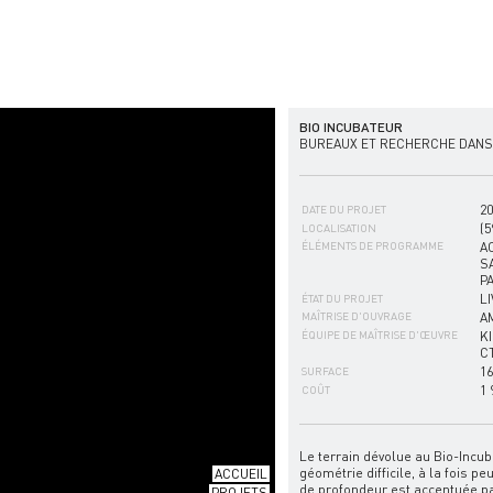
BIO INCUBATEUR
BUREAUX ET RECHERCHE DANS 
20
DATE DU PROJET
(5
LOCALISATION
ÉLÉMENTS DE PROGRAMME
A
S
P
L
ÉTAT DU PROJET
MAÎTRISE D'OUVRAGE
A
ÉQUIPE DE MAÎTRISE D'ŒUVRE
KI
C
1
SURFACE
1 
COÛT
Le terrain dévolue au Bio-Incub
géométrie difficile, à la fois p
ACCUEIL
de profondeur est accentuée pa
PROJETS